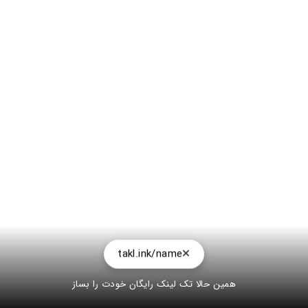
takl.ink/name
همین حالا تک لینک رایگان خودت را بساز