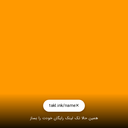
takl.ink/name
همین حالا تک لینک رایگان خودت را بساز