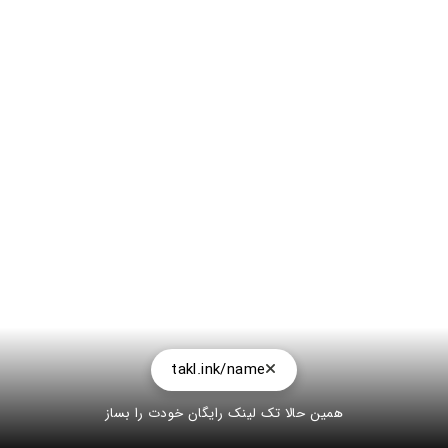
takl.ink/name
همین حالا تک لینک رایگان خودت را بساز