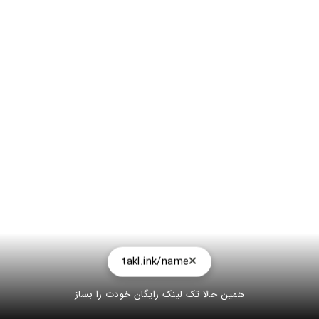
takl.ink/name
همین حالا تک لینک رایگان خودت را بساز