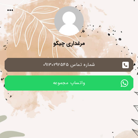
مرغداری چیکو
شماره تماس 09130292545
واتساپ مجموعه