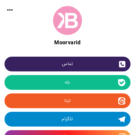
Moorvarid
تماس
بله
ایتا
تلگرام