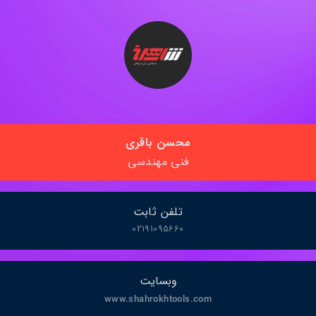
محسن باقری
فنی مهندسی
تلفن ثابت
02191095660
وبسایت
www.shahrokhtools.com