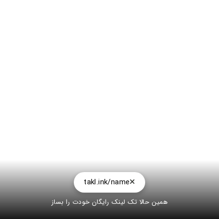
takl.ink/name
همین حالا تک لینک رایگان خودت را بساز