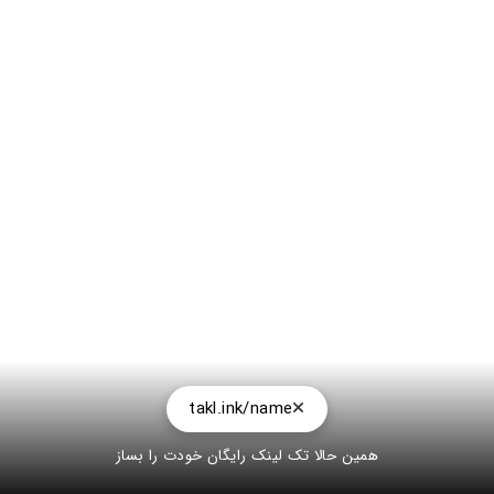
takl.ink/name
همین حالا تک لینک رایگان خودت را بساز