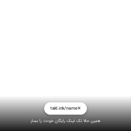
takl.ink/name
همین حالا تک لینک رایگان خودت را بساز