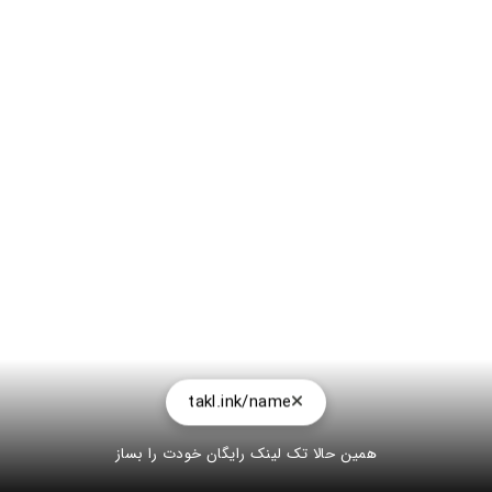
takl.ink/name
همین حالا تک لینک رایگان خودت را بساز