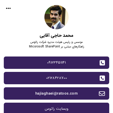
محمد حاجی آقایی
موسس و رئیس هیئت مدیره شرکت راتوس
راهکارهای مبتنی بر Micorosoft SharePoint
09123451141
02128428700
hajiaghaei@ratoos.com
وبسایت راتوس