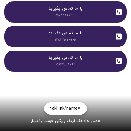
با ما تماس بگیرید
02832528964
با ما تماس بگیرید
02832528965
با ما تماس بگیرید
09123818649
takl.ink/name
همین حالا تک لینک رایگان خودت را بساز