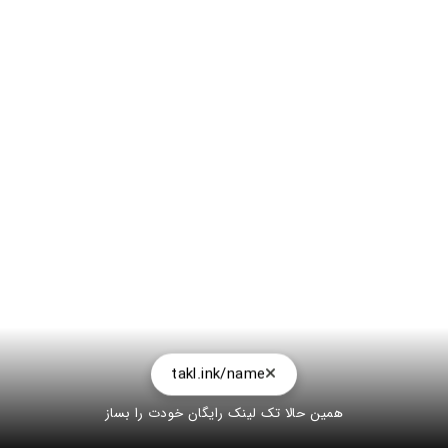
takl.ink/name
همین حالا تک لینک رایگان خودت را بساز