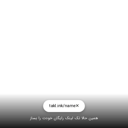
takl.ink/name
همین حالا تک لینک رایگان خودت را بساز