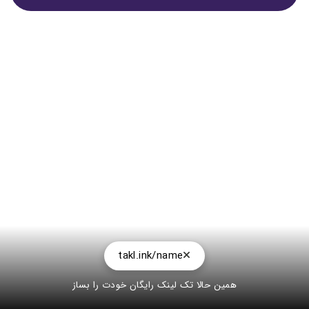
takl.ink/name
همین حالا تک لینک رایگان خودت را بساز