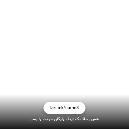
takl.ink/name
همین حالا تک لینک رایگان خودت را بساز