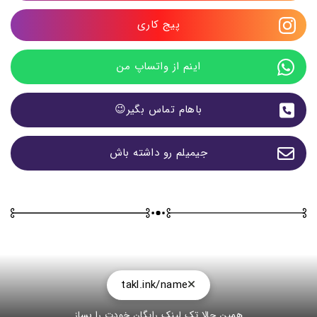
پیج کاری
اینم از واتساپ من
باهام تماس بگیر😉
جیمیلم رو داشته باش
takl.ink/name
همین حالا تک لینک رایگان خودت را بساز