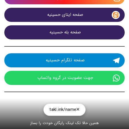
صفحه ایتای حسینیه 
صفحه بله حسینیه 
صفحه تلگرام حسینیه 
جهت عضویت در گروه واتساپ 
takl.ink/name
همین حالا تک لینک رایگان خودت را بساز