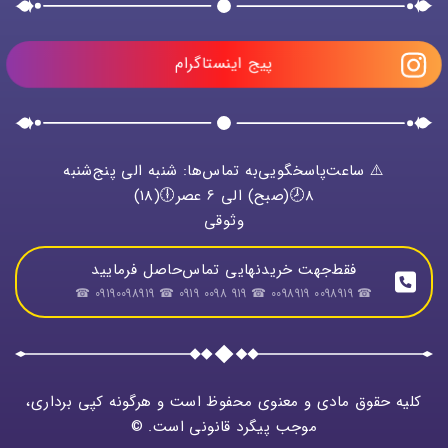
پیج اینستاگرام
⚠️ ساعت‌پاسخگویی‌به تماس‌ها: شنبه الی پنج‌شنبه
8🕗(صبح) الی 6 عصر🕕(18)
وثوقی
فقط‌جهت خریدنهایی تماس‌حاصل فرمایید
☎ 0098919 0098919 ☎ 919 0098 0919 ☎ 09190098919 ☎
کلیه حقوق مادی و معنوی محفوظ است و هرگونه کپی برداری،
موجب پیگرد قانونی است. ©