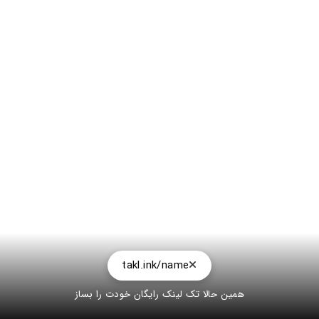
takl.ink/name
همین حالا تک لینک رایگان خودت را بساز