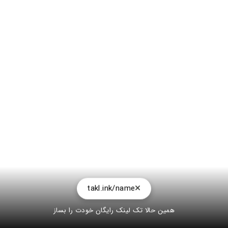
takl.ink/name
همین حالا تک لینک رایگان خودت را بساز