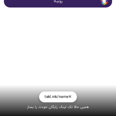
روبیکا
takl.ink/name
همین حالا تک لینک رایگان خودت را بساز