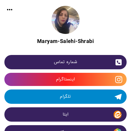
Maryam-Salehi-Shrabi
شماره تماس
اینستاگرام
تلگرام
ایتا