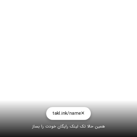
takl.ink/name
همین حالا تک لینک رایگان خودت را بساز