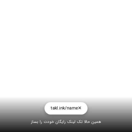
takl.ink/name
همین حالا تک لینک رایگان خودت را بساز