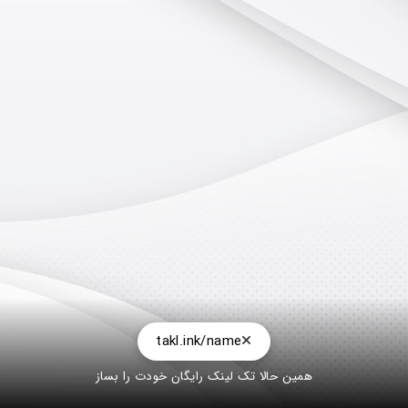
takl.ink/name
همین حالا تک لینک رایگان خودت را بساز