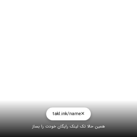
takl.ink/name
همین حالا تک لینک رایگان خودت را بساز