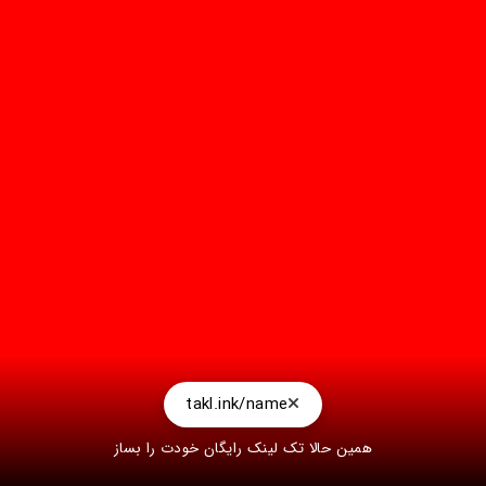
takl.ink/name
همین حالا تک لینک رایگان خودت را بساز