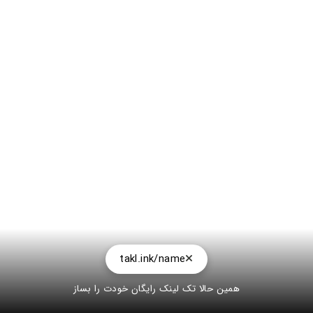
takl.ink/name
همین حالا تک لینک رایگان خودت را بساز