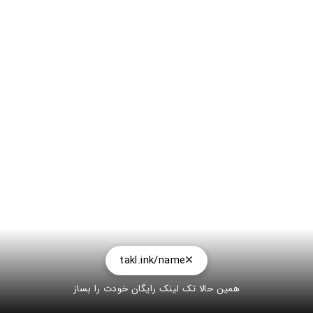
takl.ink/name
همین حالا تک لینک رایگان خودت را بساز