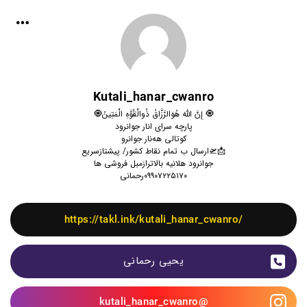
Kutali_hanar_cwanro
🧿 إِنَّ اللَّهَ هُوَالرَّزَّاقُ ذُوالْقُوَّهِ الْمَتِینُ🧿
پارچه سرای انار جوانرود
کوتالی هه‌نار جوانرو
📩🛫ارسال ب تمام نقاط کشور/ پیشتازسریع
جوانرود هلانیه بالاترازمبل فروشی ها
۰۹۹۰۷۲۲۵۱۷۰رحمانی
https://takl.ink/kutali_hanar_cwanro/
یحیی رحمانی
kutali_hanar_cwanro@