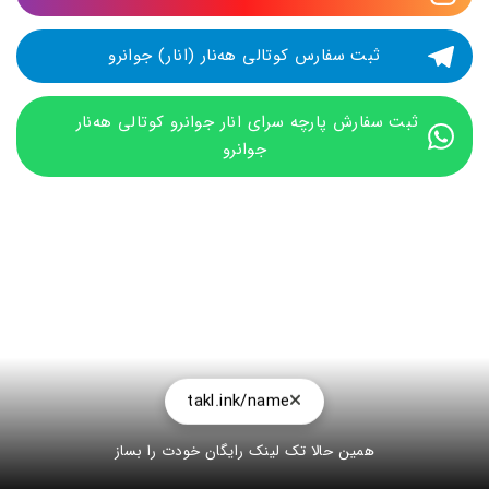
ثبت سفارس کوتالی هه‌نار (انار) جوانرو
ثبت سفارش پارچه سرای انار جوانرو کوتالی هه‌نار 
جوانرو
takl.ink/name
همین حالا تک لینک رایگان خودت را بساز