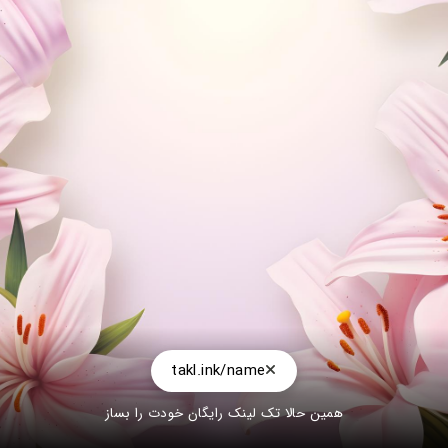
takl.ink/name
همین حالا تک لینک رایگان خودت را بساز