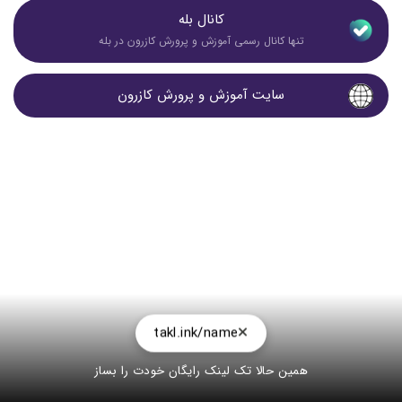
کانال بله
تنها کانال رسمی آموزش و پرورش کازرون در بله
سایت آموزش و پرورش کازرون
takl.ink/name
همین حالا تک لینک رایگان خودت را بساز