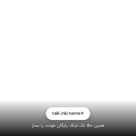
takl.ink/name
همین حالا تک لینک رایگان خودت را بساز