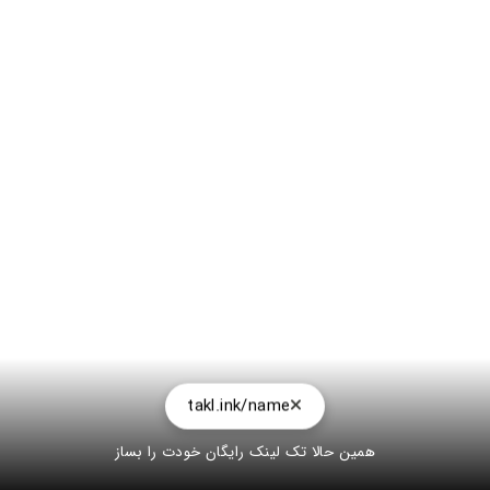
takl.ink/name
همین حالا تک لینک رایگان خودت را بساز