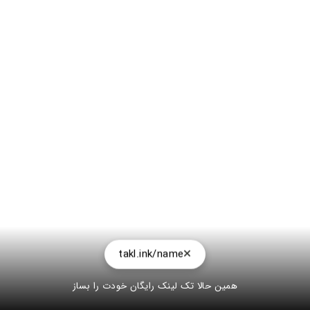
takl.ink/name
همین حالا تک لینک رایگان خودت را بساز