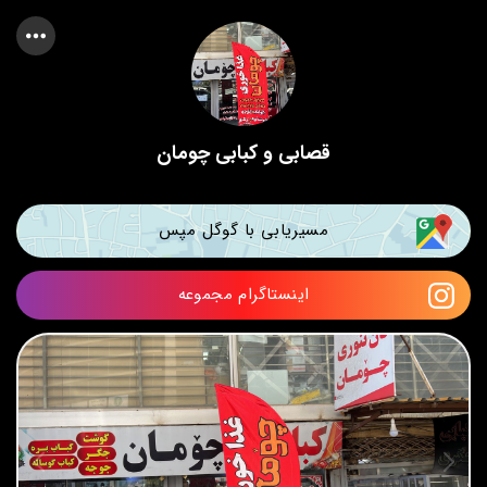
قصابی و کبابی چومان
مسیریابی با گوگل مپس
اینستاگرام مجموعه