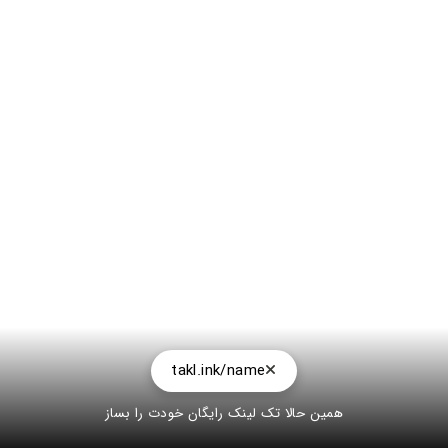
takl.ink/name
همین حالا تک لینک رایگان خودت را بساز