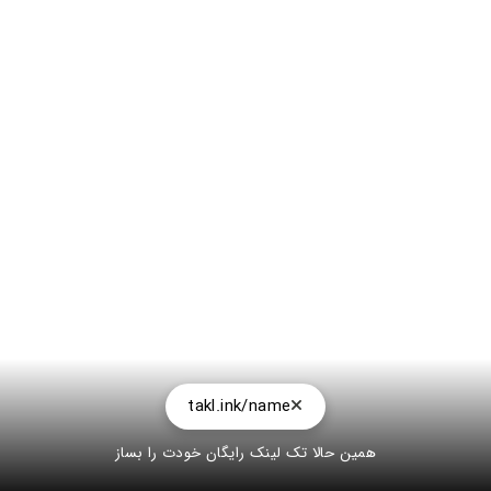
takl.ink/name
همین حالا تک لینک رایگان خودت را بساز