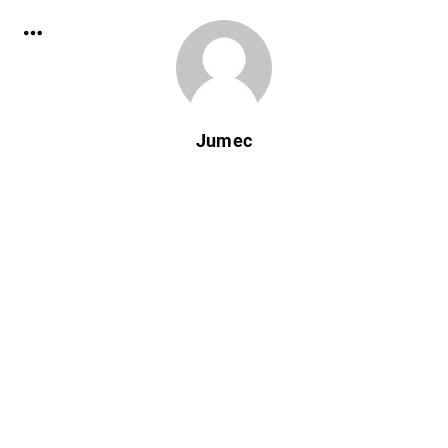
Jumec