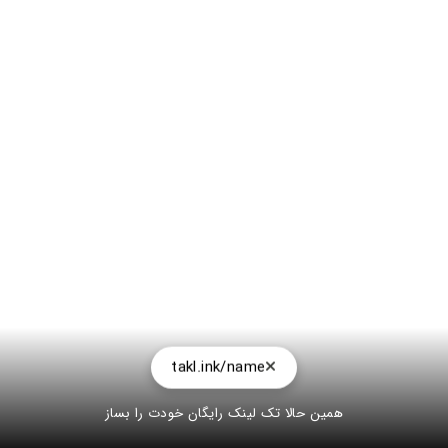
takl.ink/name
همین حالا تک لینک رایگان خودت را بساز