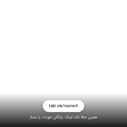
takl.ink/name
همین حالا تک لینک رایگان خودت را بساز