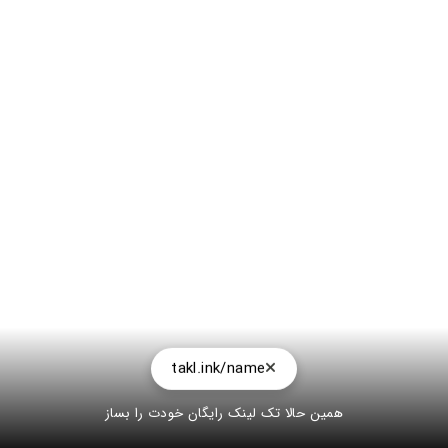
takl.ink/name
همین حالا تک لینک رایگان خودت را بساز