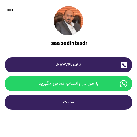
Isaabedinisadr
02537401038
با من در واتساپ تماس بگیرید
سایت