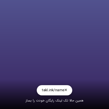
takl.ink/name
همین حالا تک لینک رایگان خودت را بساز