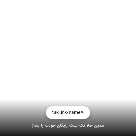
takl.ink/name
همین حالا تک لینک رایگان خودت را بساز