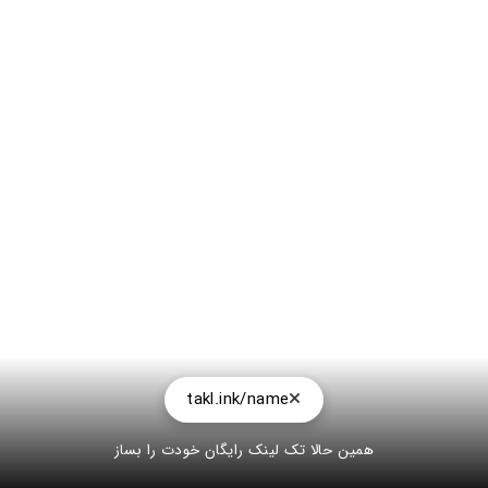
takl.ink/name
همین حالا تک لینک رایگان خودت را بساز