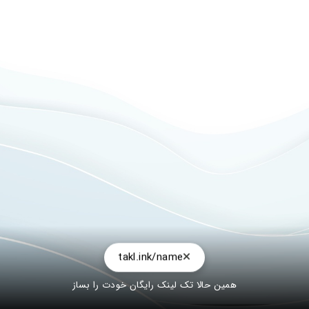
takl.ink/name
همین حالا تک لینک رایگان خودت را بساز