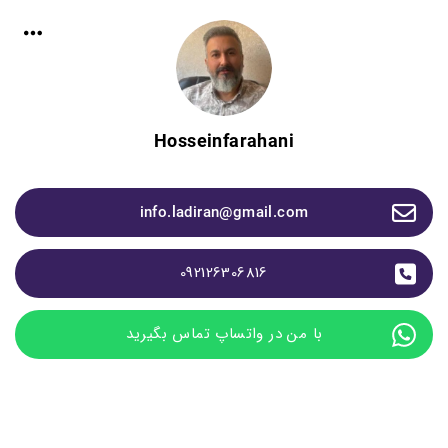
Hosseinfarahani
info.ladiran@gmail.com
092126306816
با من در واتساپ تماس بگیرید