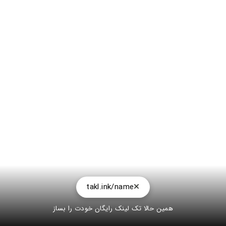
takl.ink/name
همین حالا تک لینک رایگان خودت را بساز