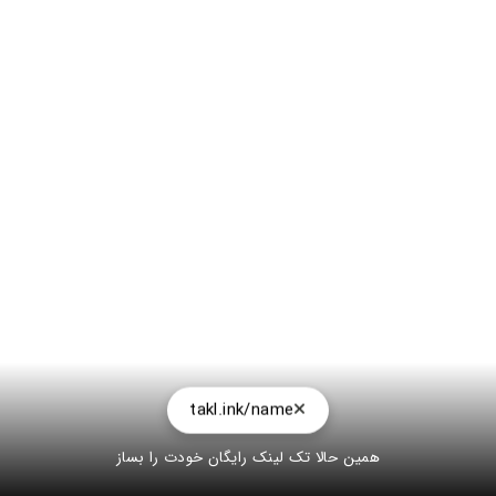
takl.ink/name
همین حالا تک لینک رایگان خودت را بساز