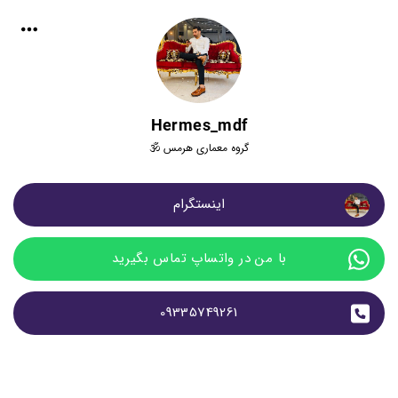
Hermes_mdf
گروه معماری هرمس 🕉
اینستگرام
با من در واتساپ تماس بگیرید
09335749261