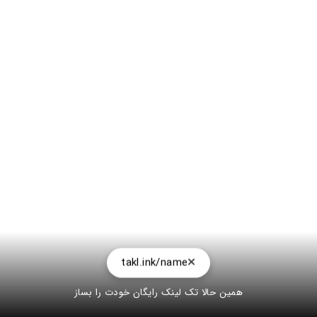
takl.ink/name
همین حالا تک لینک رایگان خودت را بساز