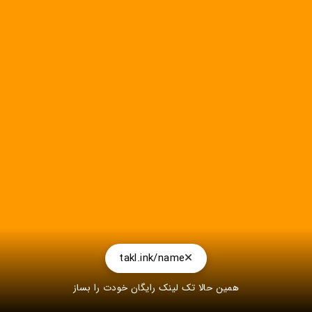
takl.ink/name
همین حالا تک لینک رایگان خودت را بساز